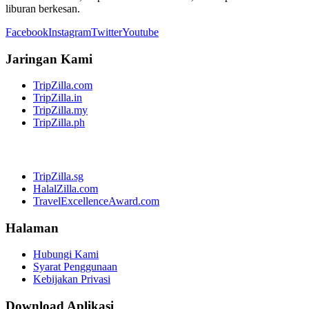
liburan berkesan.
Facebook
Instagram
Twitter
Youtube
Jaringan Kami
TripZilla.com
TripZilla.in
TripZilla.my
TripZilla.ph
TripZilla.sg
HalalZilla.com
TravelExcellenceAward.com
Halaman
Hubungi Kami
Syarat Penggunaan
Kebijakan Privasi
Download Aplikasi