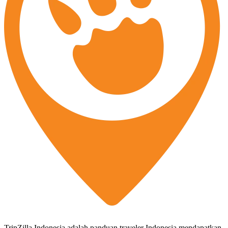
TripZilla Indonesia adalah panduan traveler Indonesia mendapatkan