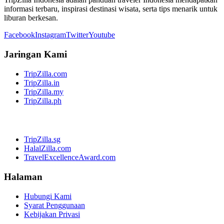
informasi terbaru, inspirasi destinasi wisata, serta tips menarik untuk
liburan berkesan.
Facebook
Instagram
Twitter
Youtube
Jaringan Kami
TripZilla.com
TripZilla.in
TripZilla.my
TripZilla.ph
TripZilla.sg
HalalZilla.com
TravelExcellenceAward.com
Halaman
Hubungi Kami
Syarat Penggunaan
Kebijakan Privasi