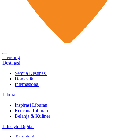
Trending
Destinasi
Semua Destinasi
Domestik
Internasional
Liburan
Inspirasi Liburan
Rencana Liburan
Belanja & Kuliner
Lifestyle Digital
Teknologi