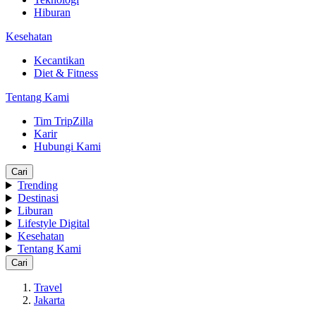
Hiburan
Kesehatan
Kecantikan
Diet & Fitness
Tentang Kami
Tim TripZilla
Karir
Hubungi Kami
Cari
Trending
Destinasi
Liburan
Lifestyle Digital
Kesehatan
Tentang Kami
Cari
Travel
Jakarta