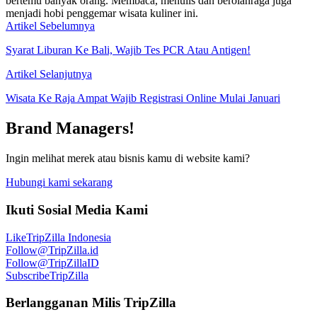
bertemu banyak orang. Membaca, menulis dan berolahraga juga
menjadi hobi penggemar wisata kuliner ini.
Artikel Sebelumnya
Syarat Liburan Ke Bali, Wajib Tes PCR Atau Antigen!
Artikel Selanjutnya
Wisata Ke Raja Ampat Wajib Registrasi Online Mulai Januari
Brand Managers!
Ingin melihat merek atau bisnis kamu di website kami?
Hubungi kami sekarang
Ikuti Sosial Media Kami
Like
TripZilla Indonesia
Follow
@TripZilla.id
Follow
@TripZillaID
Subscribe
TripZilla
Berlangganan Milis TripZilla