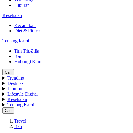
Hiburan
Kesehatan
Kecantikan
Diet & Fitness
Tentang Kami
Tim TripZilla
Karir
Hubungi Kami
Cari
Trending
Destinasi
Liburan
Lifestyle Digital
Kesehatan
Tentang Kami
Cari
Travel
Bali