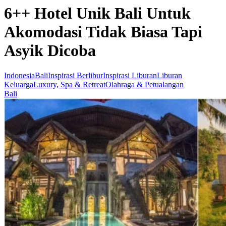
6++ Hotel Unik Bali Untuk
Akomodasi Tidak Biasa Tapi
Asyik Dicoba
Indonesia
Bali
Inspirasi Berlibur
Inspirasi Liburan
Liburan
Keluarga
Luxury, Spa & Retreat
Olahraga & Petualangan
Bali