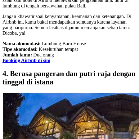
salah satu hotel di Airbnb menawarkan pengalaman unik tidur di
lumbung di tengah persawahan pulau Bali.
Jangan khawatir soal kenyamanan, keamanan dan ketenangan. Di
Airbnb ini, kamu bakal mendapatkan semuanya karena layanan
yang paripurna. Semua fasilitas dijamin memanjakan setiap tamu.
Dicoba, ya!
Nama akomodasi:
Lumbung Barn House
Tipe akomodasi:
Keseluruhan tempat
Jumlah tamu:
Dua orang
Booking Airbnb di sini
4. Berasa pangeran dan putri raja dengan
tinggal di istana