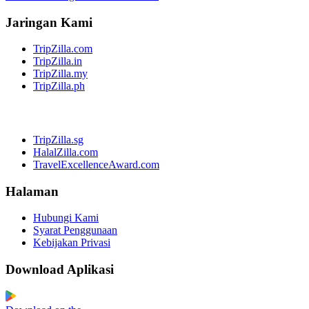
Jaringan Kami
TripZilla.com
TripZilla.in
TripZilla.my
TripZilla.ph
TripZilla.sg
HalalZilla.com
TravelExcellenceAward.com
Halaman
Hubungi Kami
Syarat Penggunaan
Kebijakan Privasi
Download Aplikasi