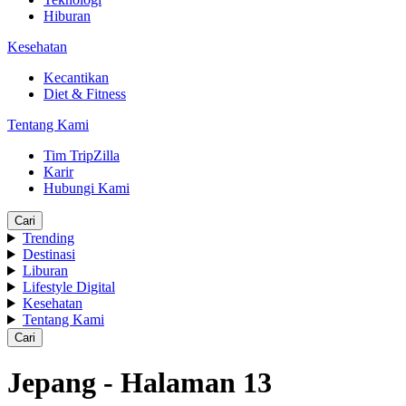
Hiburan
Kesehatan
Kecantikan
Diet & Fitness
Tentang Kami
Tim TripZilla
Karir
Hubungi Kami
Cari
Trending
Destinasi
Liburan
Lifestyle Digital
Kesehatan
Tentang Kami
Cari
Jepang - Halaman 13