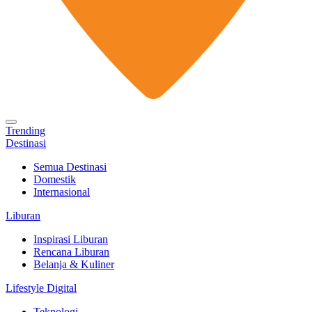
Trending
Destinasi
Semua Destinasi
Domestik
Internasional
Liburan
Inspirasi Liburan
Rencana Liburan
Belanja & Kuliner
Lifestyle Digital
Teknologi