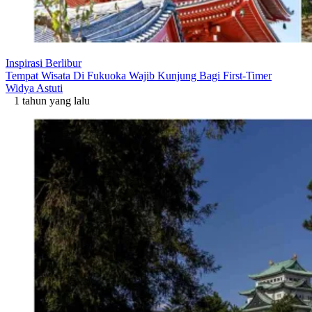
Inspirasi Berlibur
Tempat Wisata Di Fukuoka Wajib Kunjung Bagi First-Timer
Widya Astuti
1 tahun yang lalu