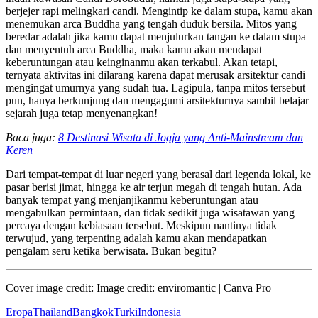
berjejer rapi melingkari candi. Mengintip ke dalam stupa, kamu akan
menemukan arca Buddha yang tengah duduk bersila. Mitos yang
beredar adalah jika kamu dapat menjulurkan tangan ke dalam stupa
dan menyentuh arca Buddha, maka kamu akan mendapat
keberuntungan atau keinginanmu akan terkabul. Akan tetapi,
ternyata aktivitas ini dilarang karena dapat merusak arsitektur candi
mengingat umurnya yang sudah tua. Lagipula, tanpa mitos tersebut
pun, hanya berkunjung dan mengagumi arsitekturnya sambil belajar
sejarah juga tetap menyenangkan!
Baca juga:
8 Destinasi Wisata di Jogja yang Anti-Mainstream dan
Keren
Dari tempat-tempat di luar negeri yang berasal dari legenda lokal, ke
pasar berisi jimat, hingga ke air terjun megah di tengah hutan. Ada
banyak tempat yang menjanjikanmu keberuntungan atau
mengabulkan permintaan, dan tidak sedikit juga wisatawan yang
percaya dengan kebiasaan tersebut. Meskipun nantinya tidak
terwujud, yang terpenting adalah kamu akan mendapatkan
pengalam seru ketika berwisata. Bukan begitu?
Cover image credit: Image credit: enviromantic | Canva Pro
Eropa
Thailand
Bangkok
Turki
Indonesia