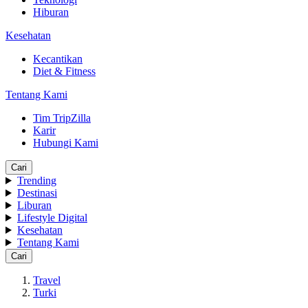
Hiburan
Kesehatan
Kecantikan
Diet & Fitness
Tentang Kami
Tim TripZilla
Karir
Hubungi Kami
Cari
Trending
Destinasi
Liburan
Lifestyle Digital
Kesehatan
Tentang Kami
Cari
Travel
Turki