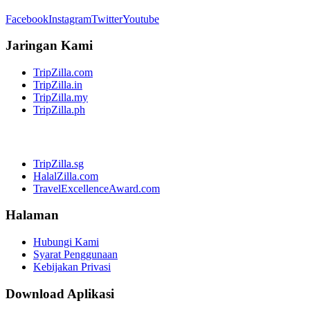
Facebook
Instagram
Twitter
Youtube
Jaringan Kami
TripZilla.com
TripZilla.in
TripZilla.my
TripZilla.ph
TripZilla.sg
HalalZilla.com
TravelExcellenceAward.com
Halaman
Hubungi Kami
Syarat Penggunaan
Kebijakan Privasi
Download Aplikasi