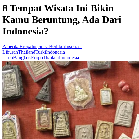
8 Tempat Wisata Ini Bikin
Kamu Beruntung, Ada Dari
Indonesia?
Amerika
Eropa
Inspirasi Berlibur
Inspirasi
Liburan
Thailand
Turki
Indonesia
Turki
Bangkok
Eropa
Thailand
Indonesia