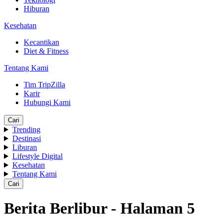
Hiburan
Kesehatan
Kecantikan
Diet & Fitness
Tentang Kami
Tim TripZilla
Karir
Hubungi Kami
Cari
Trending
Destinasi
Liburan
Lifestyle Digital
Kesehatan
Tentang Kami
Cari
Berita Berlibur - Halaman 5