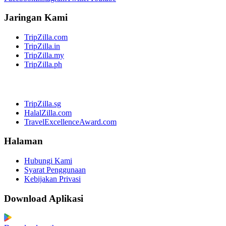
Jaringan Kami
TripZilla.com
TripZilla.in
TripZilla.my
TripZilla.ph
TripZilla.sg
HalalZilla.com
TravelExcellenceAward.com
Halaman
Hubungi Kami
Syarat Penggunaan
Kebijakan Privasi
Download Aplikasi