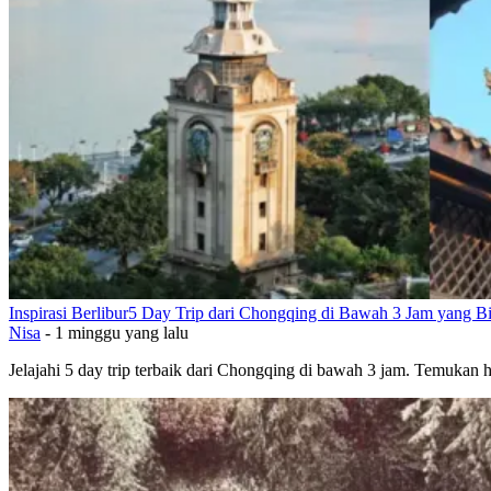
Inspirasi Berlibur
5 Day Trip dari Chongqing di Bawah 3 Jam yang B
Nisa
-
1 minggu yang lalu
Jelajahi 5 day trip terbaik dari Chongqing di bawah 3 jam. Temukan 