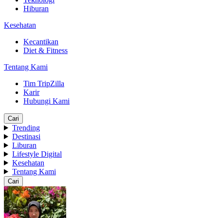
Hiburan
Kesehatan
Kecantikan
Diet & Fitness
Tentang Kami
Tim TripZilla
Karir
Hubungi Kami
Cari
Trending
Destinasi
Liburan
Lifestyle Digital
Kesehatan
Tentang Kami
Cari